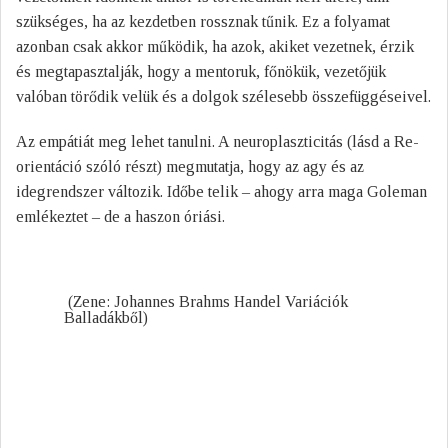
szükséges, ha az kezdetben rossznak tűnik. Ez a folyamat
azonban csak akkor működik, ha azok, akiket vezetnek, érzik
és megtapasztalják, hogy a mentoruk, főnökük, vezetőjük
valóban törődik velük és a dolgok szélesebb összefüggéseivel.
Az empátiát meg lehet tanulni. A neuroplaszticitás (lásd a Re-
orientáció szóló részt) megmutatja, hogy az agy és az
idegrendszer változik. Időbe telik – ahogy arra maga Goleman
emlékeztet – de a haszon óriási.
(Zene: Johannes Brahms Handel Variációk
Balladákből)