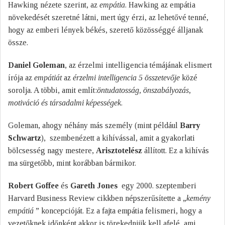
Hawking nézete szerint, az
empátia
. Hawking az empátia
növekedését szeretné látni, mert úgy érzi, az lehetővé tenné,
hogy az emberi lények békés, szerető közösséggé álljanak
össze.
Daniel Goleman
, az érzelmi intelligencia témájának elismert
írója az
empátiát
az
érzelmi intelligencia 5 összetevője
közé
sorolja. A többi, amit említ:
öntudatosság, önszabályozás,
motiváció és társadalmi képességek
.
Goleman, ahogy néhány más személy (mint például
Barry
Schwartz
), szembenézett a kihívással, amit a gyakorlati
bölcsesség nagy mestere,
Arisztotelész
állított. Ez a kihívás
ma sürgetőbb, mint korábban bármikor.
Robert Goffee
és
Gareth Jones
egy 2000. szeptemberi
Harvard Business Review cikkben népszerűsítette a „
kemény
empátiá
” koncepcióját. Ez a fajta empátia felismeri, hogy a
vezetőknek időnként akkor is törekedniük kell afelé, ami