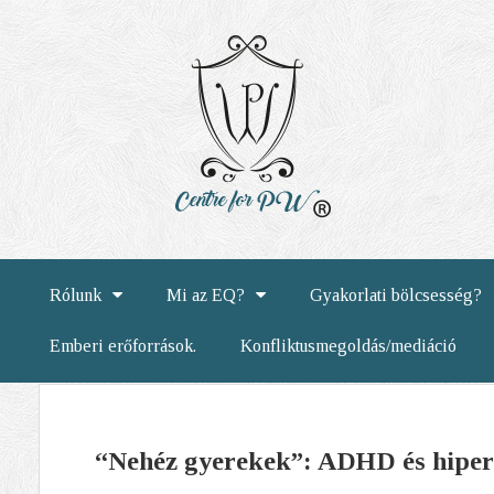
Rólunk
Mi az EQ?
Gyakorlati bölcsesség?
Emberi erőforrások.
Konfliktusmegoldás/mediáció
“Nehéz gyerekek”: ADHD és hipera