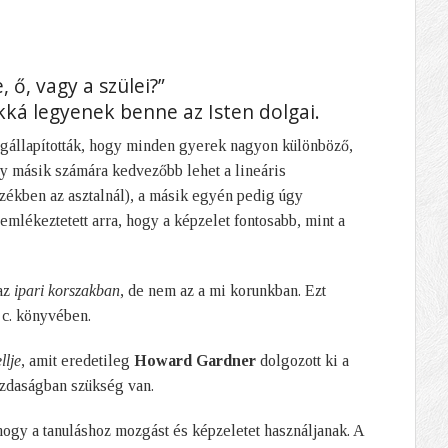
 ő, vagy a szülei?”
kká legyenek benne az Isten dolgai.
gállapították, hogy minden gyerek nagyon különböző,
y másik számára kedvezőbb lehet a lineáris
székben az asztalnál), a másik egyén pedig úgy
emlékeztetett arra, hogy a képzelet fontosabb, mint a
 az
ipari korszakban
, de nem az a mi korunkban. Ezt
 c. könyvében.
llje
, amit eredetileg
Howard Gardner
dolgozott ki a
azdaságban szükség van.
gy a tanuláshoz mozgást és képzeletet használjanak. A