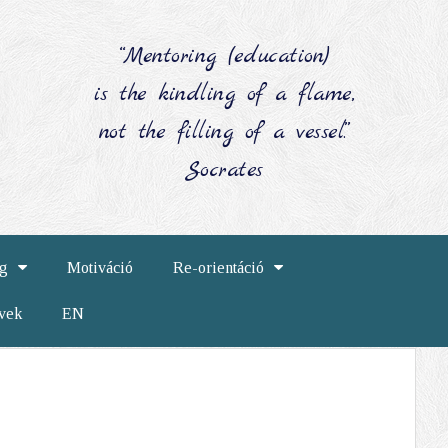
“Mentoring (education)
is the kindling of a flame,
not the filling of a vessel.”
Socrates
ág
Motiváció
Re-orientáció
vek
EN