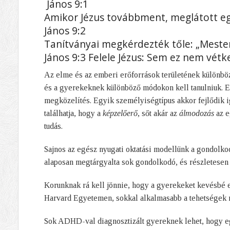
János 9:1
Amikor Jézus továbbment, meglátott eg
János 9:2
Tanítványai megkérdezték tőle: „Mester, 
János 9:3 Felele Jézus: Sem ez nem vétk
Az elme és az emberi erőforrások területének különböz
és a gyerekeknek különböző módokon kell tanulniuk. E
megközelítés. Egyik személyiségtípus akkor fejlődik ig
találhatja, hogy a
képzelőerő
, sőt akár az
álmodozás
az e
tudás.
Sajnos az egész nyugati oktatási modellünk a gondolko
alaposan megtárgyalta sok gondolkodó, és részletesen 
Korunknak rá kell jönnie, hogy a gyerekeket kevésbé 
Harvard Egyetemen, sokkal alkalmasabb a tehetségek 
Sok ADHD-val diagnosztizált gyereknek lehet, hogy eg