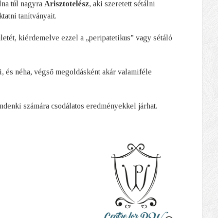
lna túl nagyra
Arisztotelész
, aki szeretett sétálni
tatni tanítványait.
ületét, kiérdemelve ezzel a „peripatetikus” vagy sétáló
i, és néha, végső megoldásként akár valamiféle
indenki számára csodálatos eredményekkel járhat.