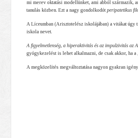
mi merev oktatási modellünket, ami abból származik, a
tanulás közben. Ezt a nagy gondolkodót
peripatetikus fi
A Líceumban (Arisztotelész iskolájában) a vitákat úgy t
iskola nevet.
A figyelmetlenség, a hiperaktivitás és az impulzivitás a
gyógykezelést is lehet alkalmazni, de csak akkor, ha a
A megközelítés megváltoztatása nagyon gyakran igényl