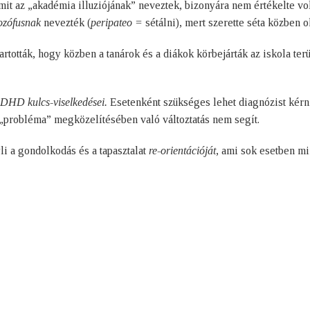
mit az „akadémia illuziójának” neveztek, bizonyára nem értékelte vo
lozófusnak
nevezték (
peripateo =
sétálni), mert szerette séta közben ok
artották, hogy közben a tanárok és a diákok körbejárták az iskola ter
z ADHD kulcs-viselkedései.
Esetenként szükséges lehet diagnózist kérn
 „probléma” megközelítésében való változtatás nem segít.
i a gondolkodás és a tapasztalat
re-orientációját
, ami sok esetben m