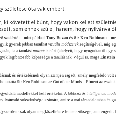
y születése óta vak embert.
ki követett el bűnt, hogy vakon kellett születnie,
ezett, sem ennek szülei; hanem, hogy nyilvánvaló
ő szakértői – mint például
Tony Buzan
és
Sir Ken Robinson –
me
gyik gyerek jobban tanulhat
vizuális módszerek
segítségével, míg eg
azán, ha a tanulást
mozgás
kíséri (ahelyett, hogy nyugodtan ül egy 
gyik legfontosabb képessége a tanulásnak. Végül is, maga
Einstein
dásnak és értékelésnek olyan szintjén ragadt, amely megfelelő volt
bemutatta Sir Ken Robinson az Out of our Minds – Elment az eszünk
egyoldalú modellekkel kell értékelni. A
többszörös intelligencia mode
nyilvánvaló sokszínűsége számára, amire a mai társadalomban és g
yszerűen csak olyan megközelítésre lenne szüksége, ami engedi, ho