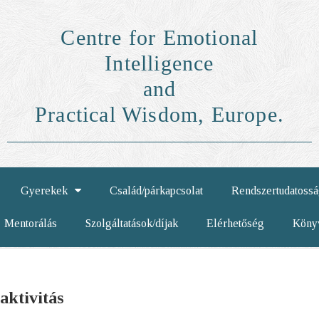
Centre for Emotional
Intelligence
and
Practical Wisdom, Europe.
Gyerekek
Család/párkapcsolat
Rendszertudatoss
Mentorálás
Szolgáltatások/díjak
Elérhetőség
Köny
ktivitás