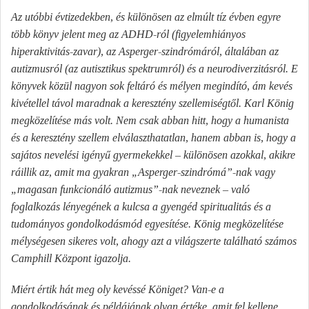
Az utóbbi évtizedekben, és különösen az elmúlt tíz évben egyre
több könyv jelent meg az ADHD-ról (figyelemhiányos
hiperaktivitás-zavar), az Asperger-szindrómáról, általában az
autizmusról (az autisztikus spektrumról) és a neurodiverzitásról. E
könyvek közül nagyon sok feltáró és mélyen megindító, ám kevés
kivétellel távol maradnak a keresztény szellemiségtől. Karl König
megközelítése más volt. Nem csak abban hitt, hogy a humanista
és a keresztény szellem elválaszthatatlan, hanem abban is, hogy a
sajátos nevelési igényű gyermekekkel – különösen azokkal, akikre
ráillik az, amit ma gyakran „Asperger-szindrómá”-nak vagy
„magasan funkcionáló autizmus”-nak neveznek – való
foglalkozás lényegének a kulcsa a gyengéd spiritualitás és a
tudományos gondolkodásmód egyesítése. König megközelítése
mélységesen sikeres volt, ahogy azt a világszerte található számos
Camphill Központ igazolja.
Miért értik hát meg oly kevéssé Königet? Van-e a
gondolkodásának és példájának olyan értéke, amit fel kellene