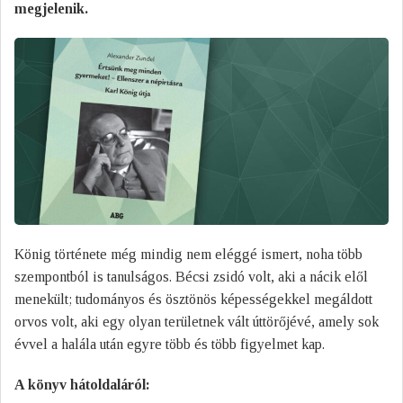
megjelenik.
König története még mindig nem eléggé ismert, noha több
szempontból is tanulságos. Bécsi zsidó volt, aki a nácik elől
menekült; tudományos és ösztönös képességekkel megáldott
orvos volt, aki egy olyan területnek vált úttörőjévé, amely sok
évvel a halála után egyre több és több figyelmet kap.
A könyv hátoldaláról: