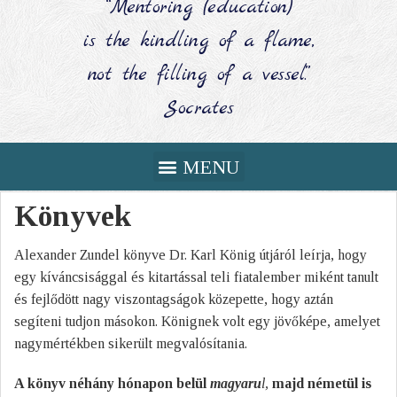
“Mentoring (education)
is the kindling of a flame,
not the filling of a vessel.”
Socrates
Könyvek
Alexander Zundel könyve Dr. Karl König útjáról leírja, hogy
egy kíváncsisággal és kitartással teli fiatalember miként tanult
és fejlődött nagy viszontagságok közepette, hogy aztán
segíteni tudjon másokon. Könignek volt egy jövőképe, amelyet
nagymértékben sikerült megvalósítania.
A könyv néhány hónapon belül
magyaru
l,
majd németül is